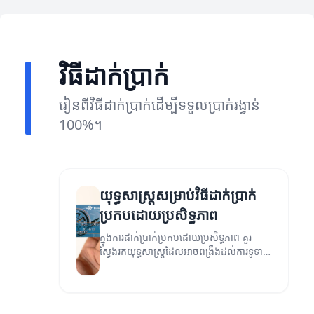
វិធីដាក់ប្រាក់
រៀនពីវិធីដាក់ប្រាក់ដើម្បីទទួលប្រាក់រង្វាន់
100%។
យុទ្ធសាស្ត្រ​សម្រាប់វិធីដាក់ប្រាក់
ប្រកបដោយប្រសិទ្ធភាព
ក្នុងការដាក់ប្រាក់ប្រកបដោយប្រសិទ្ធភាព គួរ
ស្វែងរកយុទ្ធសាស្ត្រដែលអាចពង្រឹងដល់ការទូទាត់
របស់អ្នក។ អត្ថបទនេះនឹងផ្តល់នូវយុទ្ធសាស្ត្រដ៏
មានប្រសិទ្ធភាពសម្រាប់ការប្រើប្រាស់ក្នុងការ
ទូទាត់។