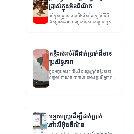
ប្រាស់ក្នុងអ៊ិនធឺណិត
នៅក្នុងអត្ថបទនេះយើងនឹងពិភាក្សាអំពីវិធី
ដាក់ប្រាក់ដែលមានប្រសិទ្ធភាពសម្រាប់អ្នក
ប្រើប្រាស់ក្នុងអ៊ិនធឺណិត។
គន្លឹះសំរាប់វិធីដាក់ប្រាក់ដ៏មាន
ប្រសិទ្ធភាព
ក្នុងអត្ថបទនេះយើងនឹងបង្ហាញពីគន្លឹះនានា
សម្រាប់ការដាក់ប្រាក់ដោយមានប្រសិទ្ធភាព
ក្នុងវិស័យអនឡាញ។
យុទ្ធសាស្ត្រដើម្បីដាក់ប្រាក់
នៅលើអ៊ិនធឺណិត