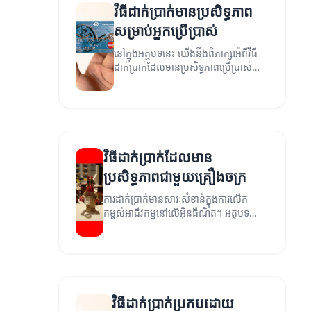
វិធីដាក់ប្រាក់មានប្រសិទ្ធភាព
សម្រាប់អ្នកប្រើប្រាស់
នៅក្នុងអត្ថបទនេះ យើងនឹងពិភាក្សាអំពីវិធី
ដាក់ប្រាក់ដែលមានប្រសិទ្ធភាពប្រើប្រាស់
សម្រាប់អ្នកប្រើប្រាស់។
វិធីដាក់ប្រាក់ដែលមាន
ប្រសិទ្ធភាពជាមួយគ្រឿងចក្រ
ការដាក់ប្រាក់មានសារៈសំខាន់ក្នុងការលើក
កម្ពស់អាជីវកម្មនៅលើអ៊ិនធឺណិត។ អត្ថបទនេះ
នឹងអនុម័តវិធីដាក់ប្រាក់ដែលមានប្រសិទ្ធភាព
ជាមួយគ្រឿងចក្រ។
វិធីដាក់ប្រាក់ប្រកបដោយ