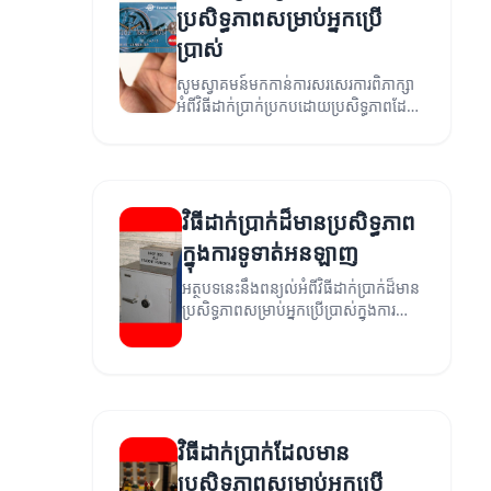
ប្រសិទ្ធភាពសម្រាប់អ្នកប្រើ
ប្រាស់
សូមស្វាគមន៍មកកាន់ការសរសេរការពិភាក្សា
អំពីវិធីដាក់ប្រាក់ប្រកបដោយប្រសិទ្ធភាពដែល
អ្នកអាចប្រើប្រាស់បាន។
វិធីដាក់ប្រាក់ដ៏មានប្រសិទ្ធភាព
ក្នុងការទូទាត់អនឡាញ
អត្ថបទនេះនឹងពន្យល់អំពីវិធីដាក់ប្រាក់ដ៏មាន
ប្រសិទ្ធភាពសម្រាប់អ្នកប្រើប្រាស់ក្នុងការ
ទូទាត់អនឡាញ។
វិធីដាក់ប្រាក់ដែលមាន
ប្រសិទ្ធភាពសម្រាប់អ្នកប្រើ