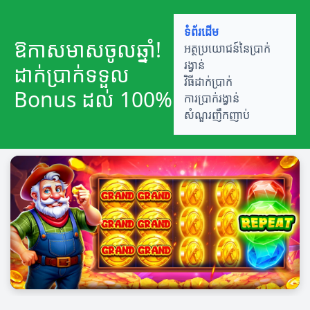
ទំព័រដើម
ឱកាសមាសចូលឆ្នាំ!
អត្ថប្រយោជន៍នៃប្រាក់
រង្វាន់
ដាក់ប្រាក់ទទួល
វិធីដាក់ប្រាក់
Bonus ដល់ 100%
ការប្រាក់រង្វាន់
សំណួរញឹកញាប់