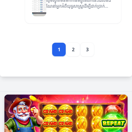
សូមស្វាគមន៍មកកាន់មគ្គុទេសក៍នេះដែលនឹង
ណែនាំអ្នកអំពីយុទ្ធសាស្ត្រដើម្បីដាក់ប្រាក់
នៅលើអ៊ិនធឺណិតយ៉ាងមានប្រសិទ្ធភាព។
1
2
3