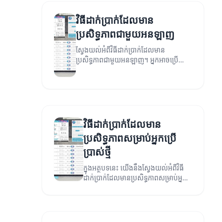
វិធីដាក់ប្រាក់ដែលមាន
ប្រសិទ្ធភាពជាមួយអនឡាញ
ស្វែងយល់អំពីវិធីដាក់ប្រាក់ដែលមាន
ប្រសិទ្ធភាពជាមួយអនឡាញ។ អ្នកអាចប្រើ
វិធីណាដើម្បីធ្វើការបង់ប្រាក់យ៉ាងងាយស្រួល
និងសុវត្ថិភាព។
វិធីដាក់ប្រាក់ដែលមាន
ប្រសិទ្ធភាពសម្រាប់អ្នកប្រើ
ប្រាស់ថ្មី
ក្នុងអត្ថបទនេះ យើងនឹងស្វែងយល់អំពីវិធី
ដាក់ប្រាក់ដែលមានប្រសិទ្ធភាពសម្រាប់អ្នក
ប្រើប្រាស់ថ្មី។