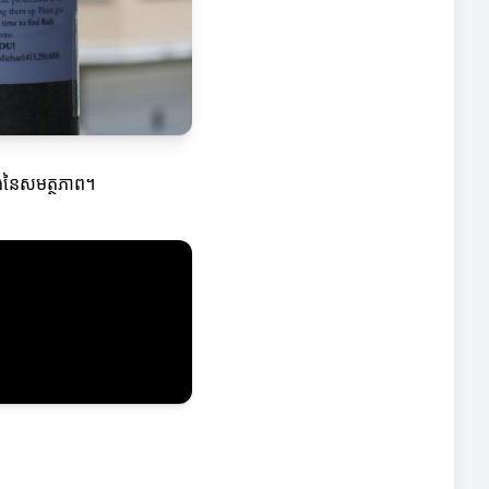
ឡើងនៃសមត្ថភាព។