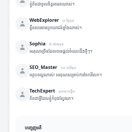
ខ្ញុំពិតជាចូលចិត្តអានវាណាស់។
WebExplorer
៣ ថ្ងៃមុន
ខ្លឹមសារមានប្រយោជន៍ខ្លាំងណាស់។
Sophia
២ ម៉ោងមុន
អរគុណច្រើនដែលបានផ្តល់ចំណេះដឹងថ្មីៗ។
SEO_Master
១០ នាទីមុន
អត្ថបទល្អណាស់! អរគុណសម្រាប់ការចែករំលែក។
TechExpert
មុននេះបន្តិច
ពិតជាអ្វីដែលខ្ញុំកំពុងស្វែងរក។
បញ្ចេញមតិ