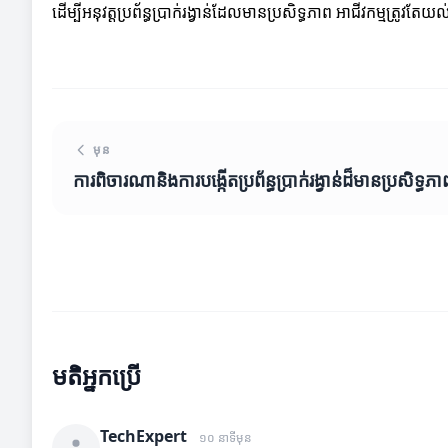
ដើម្បីអនុវត្តប្រព័ន្ធប្រាក់រង្វាន់ដែលមានប្រសិទ្ធភាព អាជីវកម្មត្
មុន
ការពិចារណានិងការបង្កើតប្រព័ន្ធប្រាក់រង្វាន់ដ៏មានប្រសិទ្ធភា
មតិអ្នកប្រើ
TechExpert
១០ នាទីមុន