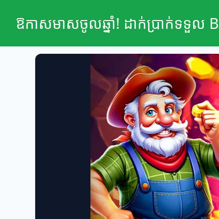
ឱកាសមាសចូលឆ្នាំ! ដាក់ប្រាក់ទទួ