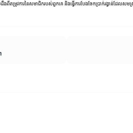
រូវតែយល់ដឹងពីតម្រូវការនៃសមាជិករបស់ពួកគេ និងធ្វើការបែងចែកប្រាក់រង្វាន់ដែល
ព