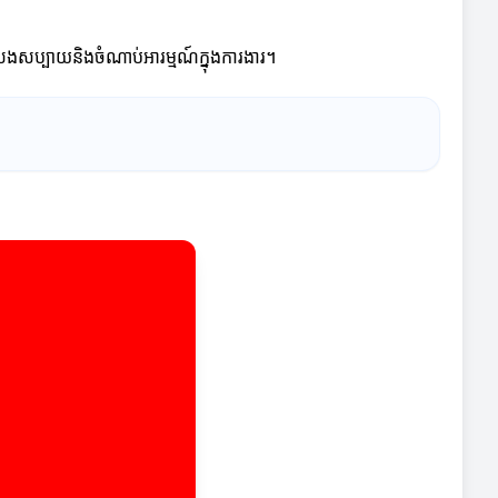
ារលេងសប្បាយនិងចំណាប់អារម្មណ៍ក្នុងការងារ។