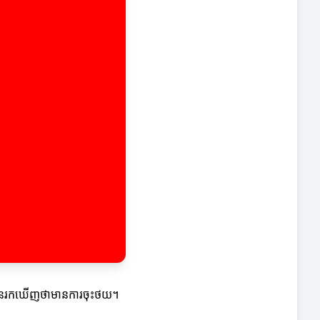
ូវបានរកឃើញថាមានការចុះថយ។