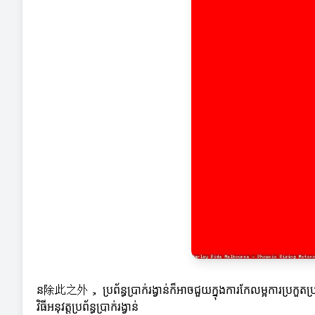
ន除此之外， ប្រព័ន្ធប្រាក់រង្វាន់ក៏អាចជួយក្នុងការកែលម្អការប
វិធីអនុវត្តប្រព័ន្ធប្រាក់រង្វាន់