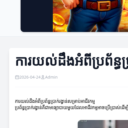
ការយល់ដឹងអំពីប្រព័ន្ធប្
2026-04-24
Admin
ការយល់ដឹងអំពីប្រព័ន្ធប្រាក់រង្វាន់សម្រាប់អាជីវកម្ម
ប្រព័ន្ធប្រាក់រង្វាន់គឺជាមធ្យោបាយមួយដែលអាជីវកម្មអាចប្រើប្រាស់ដ