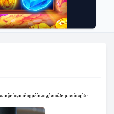
នុងការបង្កើនចំណូលនិងប្រាក់ចំណេញនៃអាជីវកម្មបានយ៉ាងខ្លាំង។