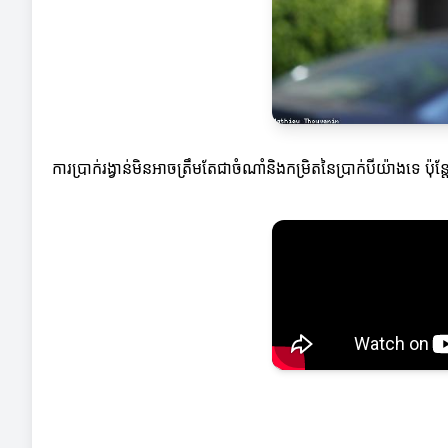
ការប្រាក់រង្វាន់មិនអាចត្រឹមតែជាចំណាំនិងកម្រិតនៃប្រាក់បីយ៉ាងទ