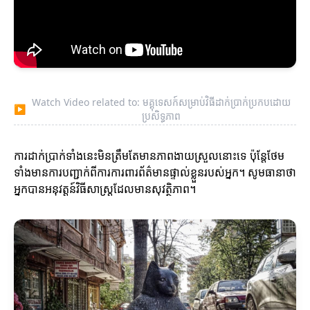
Watch Video related to: មគ្គុទេសក៍សម្រាប់វិធីដាក់ប្រាក់ប្រកបដោយ
▶
ប្រសិទ្ធភាព
ការដាក់ប្រាក់ទាំងនេះមិនត្រឹមតែមានភាពងាយស្រួលនោះទេ ប៉ុន្តែថែម
ទាំងមានការបញ្ជាក់ពីការការពារព័ត៌មានផ្ទាល់ខ្លួនរបស់អ្នក។ សូមធានាថា
អ្នកបានអនុវត្តន៍វិធីសាស្ត្រដែលមានសុវត្ថិភាព។