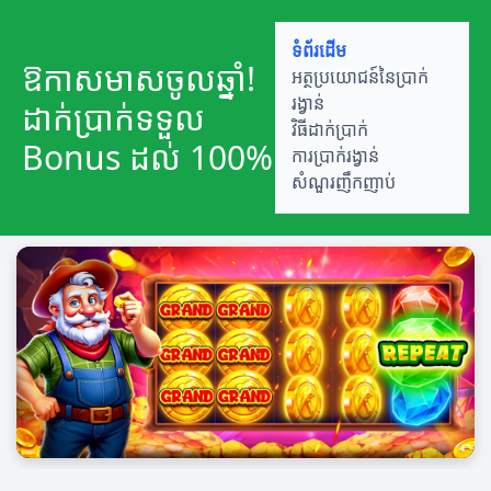
ទំព័រដើម
ឱកាសមាសចូលឆ្នាំ!
អត្ថប្រយោជន៍នៃប្រាក់
រង្វាន់
ដាក់ប្រាក់ទទួល
វិធីដាក់ប្រាក់
Bonus ដល់ 100%
ការប្រាក់រង្វាន់
សំណួរញឹកញាប់