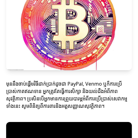
មុននឹងចាប់ផ្តើមវិធីដាក់ប្រាក់ដូចជា PayPal, Venmo ឬក៏ការប្រើ
ប្រាស់កាតឥណទាន អ្នកត្រូវតែធ្វើការសិក្សា និងយល់ដឹងអំពីភាព
សុវត្ថិភាព។ ប្រសិនបើអ្នកមានការព្រួយបារម្ភអំពីការប្រើប្រាស់សេវាកម្ម
ទាំងនេះ សូមពិនិត្យពីការពារនិងអត្តសញ្ញាណសុវត្ថិភាព។