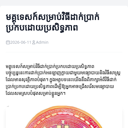
មគ្គុទេសក៍សម្រាប់វិធីដាក់ប្រាក់
ប្រកបដោយប្រសិទ្ធភាព
2026-06-11
Admin
មគ្គុទេសក៍សម្រាប់វិធីដាក់ប្រាក់ប្រកបដោយប្រសិទ្ធភាព
បច្ចុប្បន្ននេះការដាក់ប្រាក់អនឡាញក្លាយជាមួយមធ្យោបាយនិងវិធីសាស្ត្រ
ដែលមានសុវត្ថិភាពបំផុត។ ក្នុងអត្ថបទនេះយើងនឹងពិភាក្សាអំពីវិធីដាក់
ប្រាក់ប្រកបដោយប្រសិទ្ធភាពដើម្បីឱ្យអ្នកអាចជ្រើសរើសមធ្យោបាយ
ដែលសមស្របបំផុតសម្រាប់ខ្លួនអ្នក។