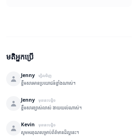
មតិអ្នកប្រើ
Jenny
ម្សិលមិញ
ខ្លឹមសារមានប្រយោជន៍ខ្លាំងណាស់។
Jenny
មុននេះបន្តិច
ខ្លឹមសារច្បាស់លាស់ ងាយយល់ណាស់។
Kevin
មុននេះបន្តិច
សូមអរគុណសម្រាប់ព័ត៌មានដ៏ល្អនេះ។