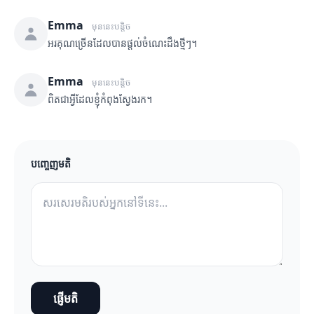
Emma
មុននេះបន្តិច
អរគុណច្រើនដែលបានផ្តល់ចំណេះដឹងថ្មីៗ។
Emma
មុននេះបន្តិច
ពិតជាអ្វីដែលខ្ញុំកំពុងស្វែងរក។
បញ្ចេញមតិ
ផ្ញើមតិ