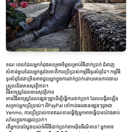
ខណៈពេលដែលអ្នកកំពុងសម្រេចចិត្តសម្រាប់វិធីដាក់ប្រាក់ ជំនាញ
សំខាន់មួយដែលអ្នកគួរតែចេះគឺការប្រើប្រាស់កម្មវិធីទូរស័ព្ទដៃ។ កម្មវិធី
ទូរស័ព្ទដៃជាច្រើនអាចជួយអ្នកក្នុងការដាក់ប្រាក់ដោយមានភាពងាយ
ស្រួលនិងមានសុវត្ថិភាព។
វិធីសាស្ត្រដែលមានសុវត្ថិភាព
មានវិធីសាស្ត្រដែលផ្សេងៗគ្នាដើម្បីធ្វើការដាក់ប្រាក់ ដែលបង្កើតឡើង
សម្រាប់អ្នកប្រើប្រាស់។ ពីPayPal ទៅកាន់ធនធានផ្សេងៗដូចជា
Venmo, ការប្រើប្រាស់កាតឥណទានធ្វើឱ្យអ្នកអាចធ្វើបានយ៉ាងឆាប់
រហ័សក្នុងការផ្តល់ប្រាក់។
តើអ្នកបានស្វែងយល់អំពីវិធីដាក់ប្រាក់តាមអ៊ិនធឺណិតទេ? អ្នកអាច