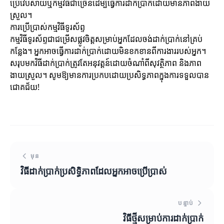
ប្រើវេបសាយឬកម្មវិធីជាច្រើនដើម្បីធ្វើការដាក់ប្រាក់ដោយមានភាពងាយ
ស្រួល។
ការប្រើប្រាស់កម្មវិធីទូរស័ព្ទ
កម្មវិធីទូរស័ព្ទជាជម្រើសផ្លូវចិត្តសម្រាប់អ្នកដែលចង់ដាក់ប្រាក់នៅគ្រប់
កន្លែង។ អ្នកអាចធ្វើការដាក់ប្រាក់ដោយមិនខកខានពីការងាររបស់អ្នក។
សរុបមកវិធីដាក់ប្រាក់ត្រូវតែអនុវត្តន៍ដោយចំណាំពីសុវត្ថិភាព និងភាព
ងាយស្រួល។ សូមឱ្យមានការប្រកបដោយប្រសិទ្ធភាពក្នុងការទទួលបាន
ជោគជ័យ!
មុន
វិធីដាក់ប្រាក់ប្រសិទ្ធិភាពដែលអ្នកអាចប្រើប្រាស់
បន្ទាប់
វិធីថ្មីសម្រាប់ការដាក់ប្រាក់