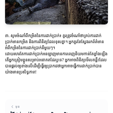
៣. សូមចំណាំពីកម្រិតនៃការដាក់ប្រាក់៖ គួរត្រូវចំណាំថាគ្រប់ការដាក់
ប្រាក់មានកម្រិត និងការពិនិត្យដែលខុសគ្នា។ អ្នកគួរតែស្វែងរកព័ត៌មាន
អំពីកម្រិតនៃការដាក់ប្រាក់នីមួយៗ។
ដោយសារតែការដាក់ប្រាក់អនឡាញមានការពេញនិយមកាន់តែខ្លាំងឡើង
តើអ្នកត្រៀមខ្លួនសម្រាប់អនាគតដែរឬទេ? អ្នកអាចពិនិត្យមើលគន្លឹះដែល
បានផ្តល់ឲ្យខាងលើដើម្បីធ្វើឲ្យប្រាកដថាអ្នកអាចធ្វើការដាក់ប្រាក់បាន
យ៉ាងមានប្រសិទ្ធភាព!
មុន