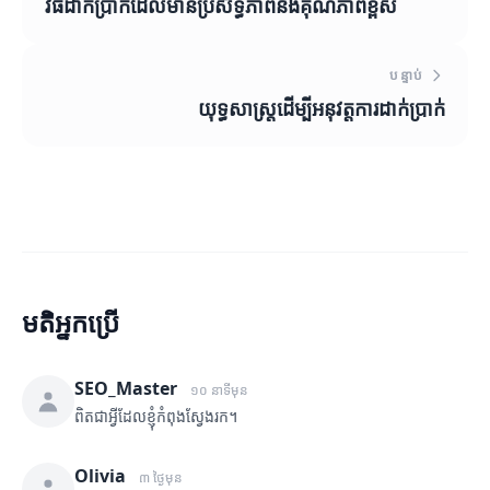
វិធីដាក់ប្រាក់ដែលមានប្រសិទ្ធភាពនិងគុណភាពខ្ពស់
បន្ទាប់
យុទ្ធសាស្ត្រដើម្បីអនុវត្តការដាក់ប្រាក់
មតិអ្នកប្រើ
SEO_Master
១០ នាទីមុន
ពិតជាអ្វីដែលខ្ញុំកំពុងស្វែងរក។
Olivia
៣ ថ្ងៃមុន