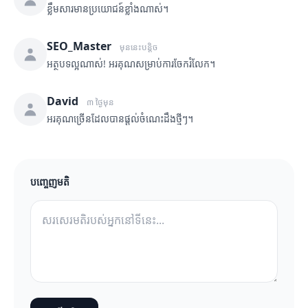
ខ្លឹមសារមានប្រយោជន៍ខ្លាំងណាស់។
SEO_Master
មុននេះបន្តិច
អត្ថបទល្អណាស់! អរគុណសម្រាប់ការចែករំលែក។
David
៣ ថ្ងៃមុន
អរគុណច្រើនដែលបានផ្តល់ចំណេះដឹងថ្មីៗ។
បញ្ចេញមតិ