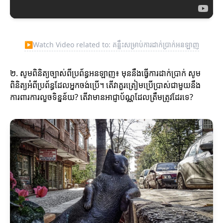
▶
Watch Video related to: គន្លឹះសម្រាប់ការដាក់ប្រាក់អនឡាញ
២. សូមពិនិត្យច្បាស់ពីប្រព័ន្ធអនឡាញ៖ មុននឹងធ្វើការដាក់ប្រាក់ សូម
ពិនិត្យអំពីប្រព័ន្ធដែលអ្នកចង់ប្រើ។ តើវាគួរត្រៀមប្រើប្រាស់ជាមួយនឹង
ការពារការលួចទិន្នន័យ? តើវាមានអាជ្ញាប័ណ្ណដែលត្រឹមត្រូវដែរទេ?