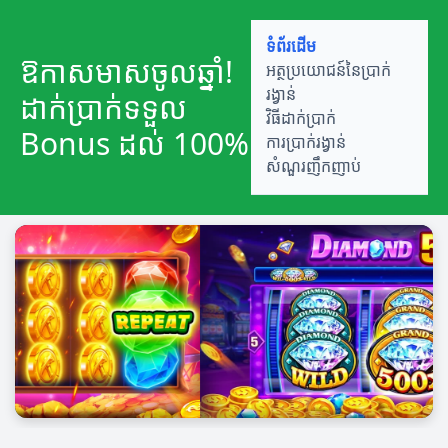
ទំព័រដើម
ឱកាសមាសចូលឆ្នាំ!
អត្ថប្រយោជន៍នៃប្រាក់
រង្វាន់
ដាក់ប្រាក់ទទួល
វិធីដាក់ប្រាក់
Bonus ដល់ 100%
ការប្រាក់រង្វាន់
សំណួរញឹកញាប់