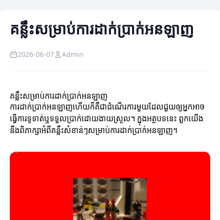
គន្លឹះសម្រាប់ការដាក់ប្រាក់អនឡាញ
2026-06-07
Admin
គន្លឹះសម្រាប់ការដាក់ប្រាក់អនឡាញ
ការដាក់ប្រាក់អនឡាញហើយក៏គឺជាដំណើរការមួយដែលជួយឲ្យអ្នកអាច
ធ្វើការទូទាត់ឬទទួលប្រាក់ដោយងាយស្រួល។ ក្នុងអត្ថបទនេះ ពួកយើង
នឹងពិភាក្សាអំពីគន្លឹះសំខាន់ៗសម្រាប់ការដាក់ប្រាក់អនឡាញ។