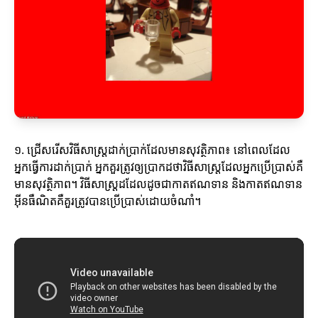
១. ជ្រើសរើសវិធីសាស្ត្រដាក់ប្រាក់ដែលមានសុវត្ថិភាព៖ នៅពេលដែល
អ្នកធ្វើការដាក់ប្រាក់ អ្នកគួរត្រូវឲ្យប្រាកដថាវិធីសាស្ត្រ​ដែលអ្នកប្រើប្រាស់គឺ
មានសុវត្ថិភាព។ វិធីសាស្ត្រដដែលដូចជាកាតឥណទាន និងកាតឥណទាន
អ៊ីនធឺណិតគឺគួរត្រូវបានប្រើប្រាស់ដោយចំណាំ។