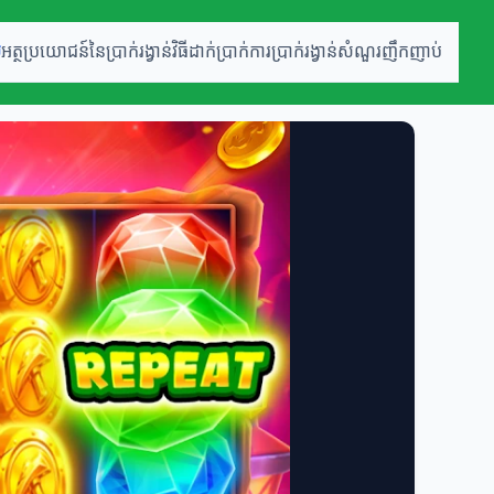
ម
អត្ថប្រយោជន៍នៃប្រាក់រង្វាន់
វិធីដាក់ប្រាក់
ការប្រាក់រង្វាន់
សំណួរញឹកញាប់