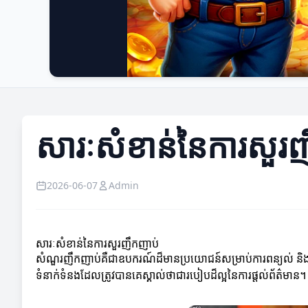
សារៈសំខាន់នៃការសួរ
2026-06-07
Admin
សារៈសំខាន់នៃការសួរញឹកញាប់
សំណួរញឹកញាប់គឺជាឧបករណ៍ដ៏មានប្រយោជន៍សម្រាប់ការពន្យល់ និងផ្តល
ទំនាក់ទំនងដែលត្រូវបានគេស្គាល់ថាជារបៀបដ៏ល្អនៃការផ្តល់ព័ត៌មាន។