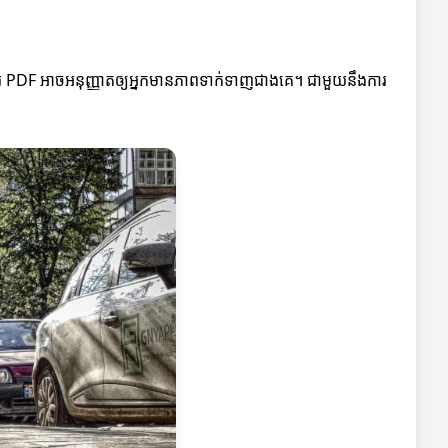
សារ PDF អាចអនុញ្ញាតឲ្យអ្នកមានភាពទាក់ទាញជាងគេ។ ជាមួយនឹងការ