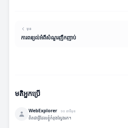
មុន
ការពន្យល់អំពីសំណួរញឹកញាប់
មតិអ្នកប្រើ
WebExplorer
១០ នាទីមុន
ពិតជាអ្វីដែលខ្ញុំកំពុងស្វែងរក។