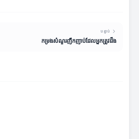
បន្ទាប់
កម្រងសំណួរញឹកញាប់ដែលអ្នកត្រូវដឹង