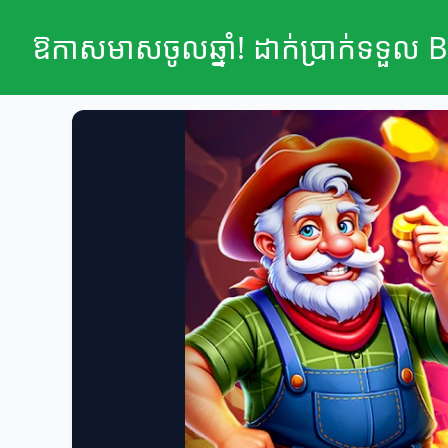
ឱកាសមាសចូលឆ្នាំ! ដាក់ប្រាក់ទទួ