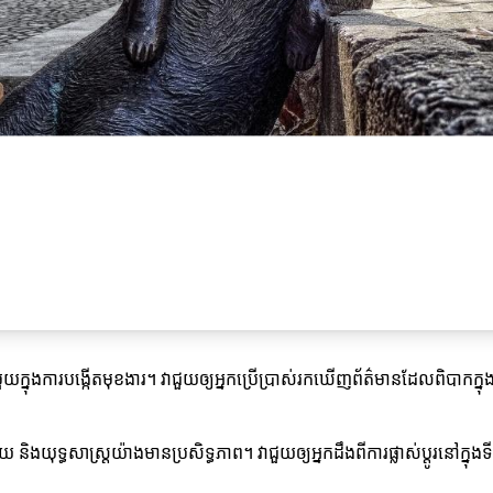
មួយក្នុងការបង្កើតមុខងារ។ វាជួយឲ្យអ្នកប្រើប្រាស់រកឃើញព័ត៌មានដែលពិបាកក្
ុទ្ធសាស្ត្រយ៉ាងមានប្រសិទ្ធភាព។ វាជួយឲ្យអ្នកដឹងពីការផ្លាស់ប្តូរនៅក្នុងទ