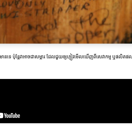
ត៌មានទេ ប៉ុន្តែវាអាចជាសម្ភារៈដែលជួយឲ្យភ្ញៀវមើលឃើញពីសេវាកម្ម ឬផលិត