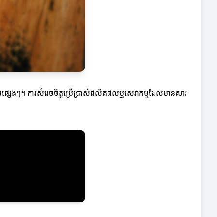
ផលផ្សេងៗ។ ការសំរេចចិត្តប្រើប្រាស់ផលិតផលឬសេវាកម្មដែលមានសារ