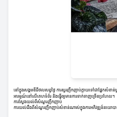
នៅក្នុងសង្គមឌីជីថលសព្វថ្ងៃ ការសួរញឹកញាប់ក្លាយទៅជាផ្នែកសំខាន់
អារម្មណ៍នៅលើគេហទំព័រ និងធ្វើឲ្យមានការទាក់ទាញច្រើនប្រហែល។
ការស្វែងយល់ពីសំណួរញឹកញាប់
ការយល់ដឹងពីសំណួរញឹកញាប់សំខាន់ណាស់ក្នុងការអភិវឌ្ឍន៍នយោបាយ និងយ