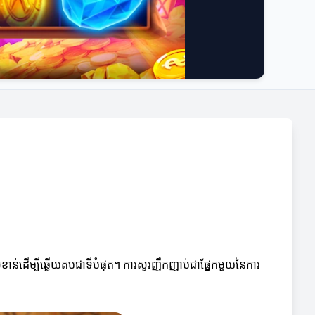
ខាន់ដើម្បីឆ្លើយតបជាទីបំផុត។ ការសួរញឹកញាប់ជាផ្នែកមួយនៃការ