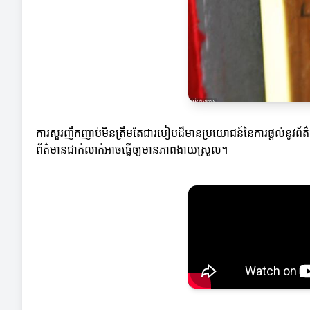
ការសួរញឹកញាប់មិនត្រឹមតែជារបៀបដ៏មានប្រយោជន៍នៃការផ្តល់នូវព័
ព័ត៌មានជាក់លាក់អាចធ្វើឲ្យមានភាពងាយស្រួល។