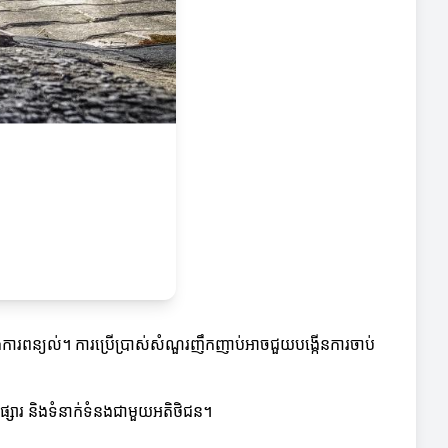
នុងការពន្យល់។ ការប្រើប្រាស់សំណួរញឹកញាប់អាចជួយបង្កើនការចាប់
ីផ្សារ និងទំនាក់ទំនងជាមួយអតិថិជន។