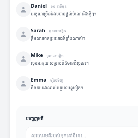
Daniel
១០ នាទីមុន
អរគុណច្រើនដែលបានផ្តល់ចំណេះដឹងថ្មីៗ។
Sarah
មុននេះបន្តិច
ខ្លឹមសារមានប្រយោជន៍ខ្លាំងណាស់។
Mike
មុននេះបន្តិច
សូមអរគុណសម្រាប់ព័ត៌មានដ៏ល្អនេះ។
Emma
ម្សិលមិញ
នឹងតាមដានរាល់អត្ថបទបន្តទៀត។
បញ្ចេញមតិ