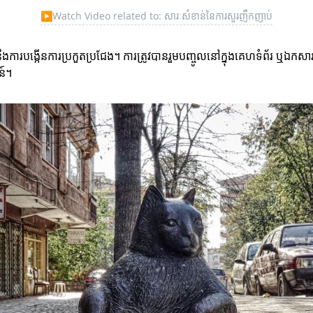
▶
Watch Video related to: សារៈសំខាន់នៃការសួរញឹកញាប់
ងការបង្កើនការប្រកួតប្រជែង។ ការត្រូវបានរួមបញ្ចូលនៅក្នុងគេហទំព័រ ឬឯក
ន៍។