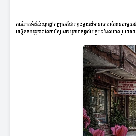
ការវិភាគអំពីសំណួរញឹកញាប់គឺជាគន្លងមួយដ៏មានសារៈសំខាន់ជាមួយនឹ
បង្កើនសមត្ថភាពនៃការស្វែងរក អ្នកអាចផ្តល់អត្ថបទដែលមានប្រយោជ