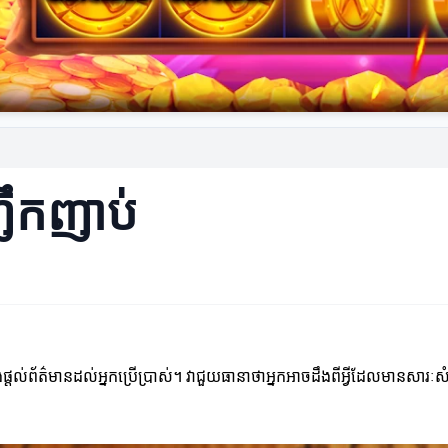
ញឹកញាប់
់ព័ត៌មានដល់អ្នកប្រើប្រាស់។ វាជួយធានាថាអ្នកអាចដឹងពីអ្វីដែលមានសារៈសំ