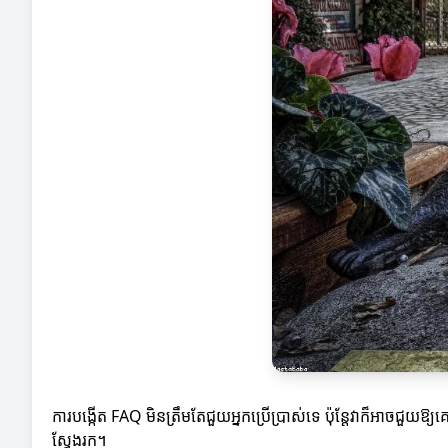
ការបង្កើត FAQ មិនត្រឹមតែជួយអ្នកប្រើប្រាស់ទេ ប៉ុន្តែវាក៏អាចជួ
ស្វែងរក។