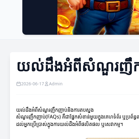
យល់ដឹងអំពីសំណួរញឹ
2026-06-17
Admin
យល់ដឹងអំពីសំណួរញឹកញាប់និងការតបស្នង
សំណួរញឹកញាប់(FAQs) គឺជាផ្នែកសំខាន់មួយក្នុងគេហទំព័រ ឬប្រព័
ដល់អ្នកប្រើប្រាស់ក្នុងការយល់ដឹងអំពីផលិតផល ឬសេវាកម្ម។