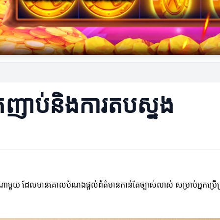
កញាប់និងការតបស្នង
ន្ធណាមួយ ដែលមានគោលបំណងផ្ដល់ព័ត៌មានកាន់តែច្បាស់លាស់ សម្រាប់អ្នកប្