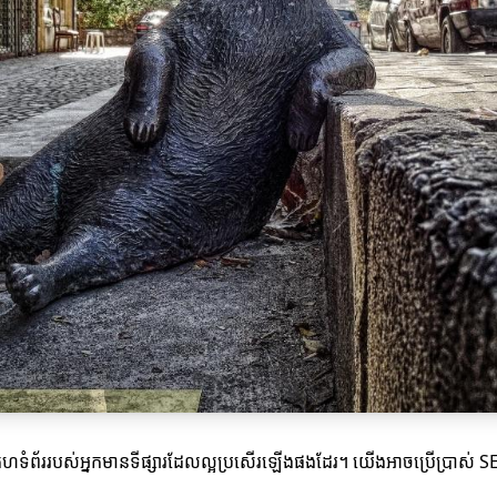
យឱ្យគេហទំព័ររបស់អ្នកមានទីផ្សារដែលល្អប្រសើរឡើងផងដែរ។ យើងអាចប្រើប្រាស់ 