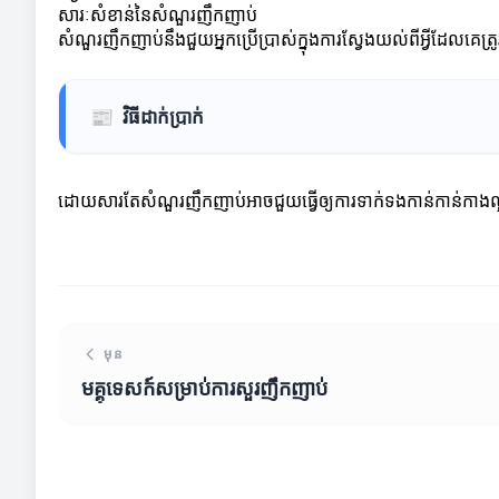
សារៈសំខាន់នៃសំណួរញឹកញាប់
សំណួរញឹកញាប់នឹងជួយអ្នកប្រើប្រាស់ក្នុងការស្វែងយល់ពីអ្វីដែលគេត្
📰
វិធីដាក់ប្រាក់
ដោយសារតែសំណួរញឹកញាប់អាចជួយធ្វើឲ្យការទាក់ទងកាន់កាន់កាងល្អប
មុន
មគ្គុទេសក៍សម្រាប់ការសួរញឹកញាប់